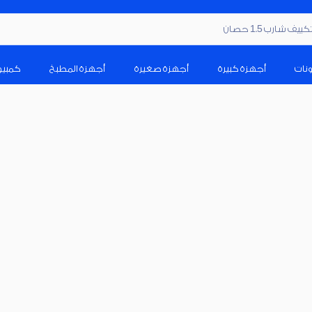
ف شارب 1.5 حصان
ونات
أجهزة كبيرة
أجهزة صغيرة
أجهزة المطبخ
كمبيو