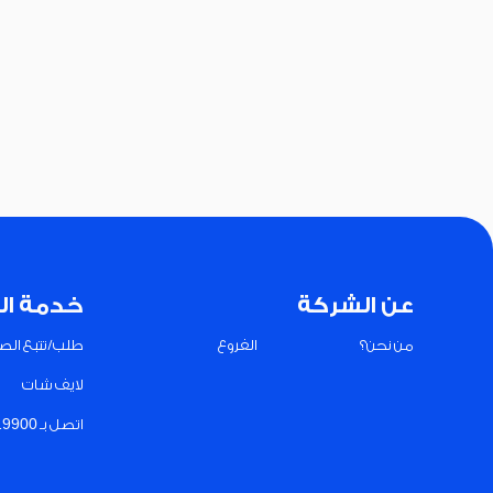
عن الشركة
خدمة ال
من نحن؟
الفروع
طلب/تتبع الصي
لايف شات
اتصل بـ 19900