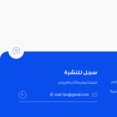
سجل للنشرة
كام
اشترك لمعرفة أخر العروض
صية