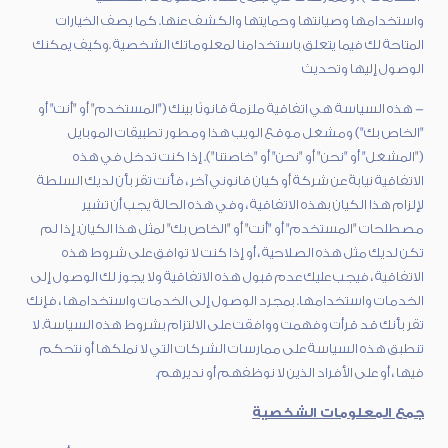
واستخدامها وصيانتها وحمايتها والكشف عنها. كما يصف الخيارات
المتاحة لك فيما يتعلق باستخدامنا لمعلوماتك الشخصية .وكيف يمكنك
الوصول إليها وتحديث
- هذه السياسة هي اتفاقية ملزمة قانونًا بينك ("المستخدم" أو "أنت" أو
"الخاص بك") ومشغل موقع الويب هذا ومطور تطبيقات الموبايل
("المشغل" أو "نحن" أو "نحن" أو "خاصتنا"). إذا كنت تدخل في هذه
الاتفاقية نيابةً عن شركة أو كيان قانوني آخر ، فأنت تقر بأن لديك السلطة
لإلزام هذا الكيان بهذه الاتفاقية ، وفي هذه الحالة يجب أن تشير
مصطلحات "المستخدم" أو "أنت" أو "الخاص بك" لمثل هذا الكيان. إذا لم
تكن لديك مثل هذه الصلاحية ، أو إذا كنت لا توافق على شروط هذه
الاتفاقية ، فيجب عليك عدم قبول هذه الاتفاقية ولا يجوز لك الوصول إلى
الخدمات واستخدامها. بمجرد الوصول إلى الخدمات واستخدامها ، فإنك
تقر بأنك قد قرأت وفهمت ووافقت على الالتزام بشروط هذه السياسة. لا
تنطبق هذه السياسة على ممارسات الشركات التي لا نملكها أو نتحكم
فيها ، أو على الأفراد الذين لا نوظفهم أو نديرهم.
جمع المعلومات الشخصية