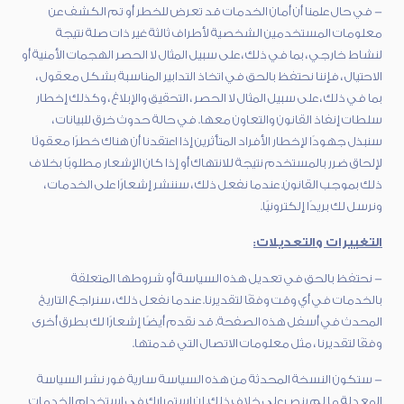
- في حال علمنا أن أمان الخدمات قد تعرض للخطر أو تم الكشف عن
معلومات المستخدمين الشخصية لأطراف ثالثة غير ذات صلة نتيجة
لنشاط خارجي ، بما في ذلك ، على سبيل المثال لا الحصر الهجمات الأمنية أو
الاحتيال ، فإننا نحتفظ بالحق في اتخاذ التدابير المناسبة بشكل معقول ،
بما في ذلك ، على سبيل المثال لا الحصر ، التحقيق والإبلاغ ، وكذلك إخطار
سلطات إنفاذ القانون والتعاون معها. في حالة حدوث خرق للبيانات ،
سنبذل جهودًا لإخطار الأفراد المتأثرين إذا اعتقدنا أن هناك خطرًا معقولًا
لإلحاق ضرر بالمستخدم نتيجة للانتهاك أو إذا كان الإشعار مطلوبًا بخلاف
ذلك بموجب القانون. عندما نفعل ذلك ، سننشر إشعارًا على الخدمات ،
ونرسل لك بريدًا إلكترونيًا.
التغييرات والتعديلات:
- نحتفظ بالحق في تعديل هذه السياسة أو شروطها المتعلقة
بالخدمات في أي وقت وفقًا لتقديرنا. عندما نفعل ذلك ، سنراجع التاريخ
المحدث في أسفل هذه الصفحة. قد نقدم أيضًا إشعارًا لك بطرق أخرى
وفقًا لتقديرنا ، مثل معلومات الاتصال التي قدمتها.
- ستكون النسخة المحدثة من هذه السياسة سارية فور نشر السياسة
المعدلة ما لم ينص على خلاف ذلك. إن استمرارك في استخدام الخدمات