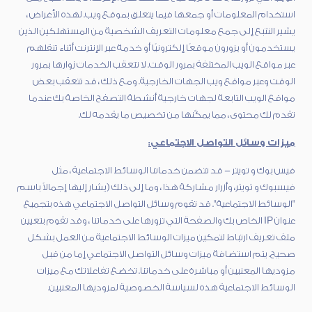
استخدام المعلومات أو جمعها فيما يتعلق بموقع ويب. لهذه الأغراض ،
يشير التتبع إلى جمع معلومات التعريف الشخصية من المستهلكين الذين
يستخدمون أو يزورون موقعًا إلكترونيًا أو خدمة عبر الإنترنت أثناء تنقلهم
عبر مواقع الويب المختلفة بمرور الوقت. لا تتعقب الخدمات زوارها بمرور
الوقت وعبر مواقع ويب الجهات الخارجية. ومع ذلك ، قد تتعقب بعض
مواقع الويب التابعة لجهات خارجية أنشطة التصفح الخاصة بك عندما
تقدم لك محتوى ، مما يمكّنها من تخصيص ما يقدمه لك.
ميزات وسائل التواصل الاجتماعي:
فيس بوك و تويتر - قد تتضمن خدماتنا الوسائط الاجتماعية ، مثل
فيسبوك و تويتر، وأزرار مشاركة هذا ، وما إلى ذلك (يشار إليها إجمالاً باسم
"الوسائط الاجتماعية". قد تقوم وسائل التواصل الاجتماعي هذه بتجميع
عنوان IP الخاص بك والصفحة التي تزورها على خدماتنا ، وقد تقوم بتعيين
ملف تعريف ارتباط لتمكين ميزات الوسائط الاجتماعية من العمل بشكل
صحيح. يتم استضافة ميزات وسائل التواصل الاجتماعي إما من قبل
مزوديها المعنيين أو مباشرة على خدماتنا. تخضع تفاعلاتك مع ميزات
الوسائط الاجتماعية هذه لسياسة الخصوصية لمزوديها المعنيين.