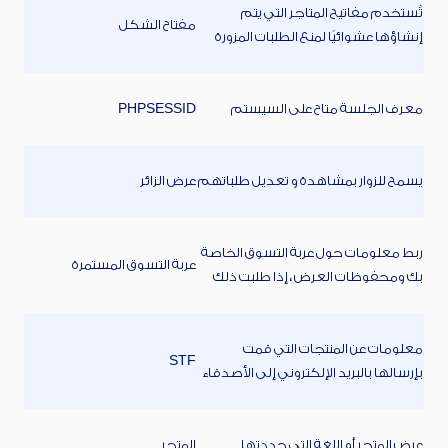
تُستخدم مفاتيح المتاجر التي يتم
مفتاح الشكل
إنشاؤها عشوائيًا لمنع الطلبات المزورة
معرف الجلسة متاح على السيستم
PHPSESSID
يسمح للزوار بمشاهدة و تعديل طلباتهم
عرض الزائر
ربط معلومات حول عربة التسوق الخاصة
عربة التسوق المستمرة
بك ومحفوظات العرض ، إذا طلبت ذلك
معلومات عن المنتجات التي قمت
STF
بإرسالها بالبريد الإلكتروني إلى الأصدقاء
عرض المتجر أو اللغة التي حددتها
المتجر