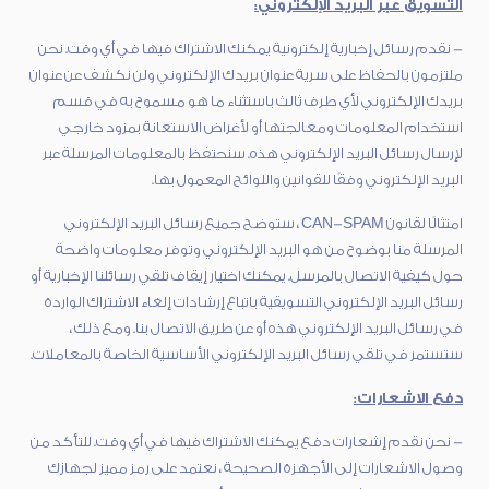
التسويق عبر البريد الإلكتروني:
- نقدم رسائل إخبارية إلكترونية يمكنك الاشتراك فيها في أي وقت. نحن
ملتزمون بالحفاظ على سرية عنوان بريدك الإلكتروني ولن نكشف عن عنوان
بريدك الإلكتروني لأي طرف ثالث باستثناء ما هو مسموح به في قسم
استخدام المعلومات ومعالجتها أو لأغراض الاستعانة بمزود خارجي
لإرسال رسائل البريد الإلكتروني هذه. سنحتفظ بالمعلومات المرسلة عبر
البريد الإلكتروني وفقًا للقوانين واللوائح المعمول بها.
امتثالًا لقانون CAN-SPAM ، ستوضح جميع رسائل البريد الإلكتروني
المرسلة منا بوضوح من هو البريد الإلكتروني وتوفر معلومات واضحة
حول كيفية الاتصال بالمرسل. يمكنك اختيار إيقاف تلقي رسائلنا الإخبارية أو
رسائل البريد الإلكتروني التسويقية باتباع إرشادات إلغاء الاشتراك الواردة
في رسائل البريد الإلكتروني هذه أو عن طريق الاتصال بنا. ومع ذلك ،
ستستمر في تلقي رسائل البريد الإلكتروني الأساسية الخاصة بالمعاملات.
دفع الاشعارات:
- نحن نقدم إشعارات دفع يمكنك الاشتراك فيها في أي وقت. للتأكد من
وصول الاشعارات إلى الأجهزة الصحيحة ، نعتمد على رمز مميز لجهازك