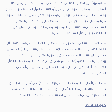
- نقوم بتأمين المعلومات التي تقدمها على خوادم الكمبيوتر في بيئة
آمنة ومحكومة ومحمية من الوصول أو الاستخدام أو الكشف غير المصرح
به. نحافظ على ضمانات إدارية وفنية ومادية معقولة في محاولة للحماية
من الوصول غير المصرح به واستخدام وتعديل والكشف عن المعلومات
الشخصية التي تحت سيطرتنا ووصايتنا. ومع ذلك ، لا يمكن ضمان نقل
البيانات عبر الإنترنت أو الشبكة اللاسلكية.
- لذلك ، بينما نسعى جاهدين لحماية معلوماتك الشخصية ، فإنك تقر بأن
(1) هناك قيود أمنية وخصوصية للإنترنت خارجة عن سيطرتنا ؛ (2) لا يمكن
ضمان أمان وسلامة وخصوصية أي وجميع المعلومات والبيانات المتبادلة
بينك وبين الخدمات ؛ و (3) قد يتم عرض أي من هذه المعلومات والبيانات أو
العبث بها أثناء النقل من قبل طرف ثالث ، على الرغم من بذل أقصى
الجهود لحمايتها.
- نظرًا لأن أمان المعلومات الشخصية يعتمد جزئيًا على أمان الجهاز الذي
تستخدمه للتواصل معنا والأمان الذي تستخدمه لحماية بيانات الاعتماد
الخاصة بك ، يرجى اتخاذ التدابير المناسبة لحماية هذه المعلومات.
خرق البيانات: