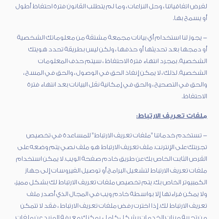
لفرض اتفاقياتنا ، وحل النزاعات ، وما لم يتطلب القانون فترة احتفاظ أطول
أو يسمح بها.
- يجوز لنا استخدام أي بيانات مجمعة مشتقة من معلوماتك الشخصية
أو دمجها بعد تحديثها أو حذفها ، ولكن ليس بطريقة تحدد هويتك
الشخصية. بمجرد انتهاء فترة الاحتفاظ ، سيتم حذف المعلومات
الشخصية. لذلك ، لا يمكن إنفاذ الحق في الوصول ، والحق في المسح ،
والحق في التصحيح ، والحق في إمكانية نقل البيانات بعد انتهاء فترة
الاحتفاظ.
ملفات تعريف الارتباط:
- تستخدم خدماتنا "ملفات تعريف الارتباط" للمساعدة في تخصيص
تجربتك على الإنترنت. ملف تعريف الارتباط هو ملف نصي يتم وضعه على
القرص الثابت الخاص بك عن طريق خادم صفحة الويب. لا يمكن استخدام
ملفات تعريف الارتباط لتشغيل البرامج أو توصيل الفيروسات إلى جهاز
الكمبيوتر الخاص بك. يتم تخصيص ملفات تعريف الارتباط لك بشكل مميز،
ولا يمكن قراءتها إلا بواسطة خادم ويب في المجال الذي أصدر ملف
تعريف الارتباط لك. إذا اخترت رفض ملفات تعريف الارتباط ، فقد لا تتمكن
من تجربة ميزات الخدمات بشكل كامل. يمكنك معرفة المزيد عن ملفات