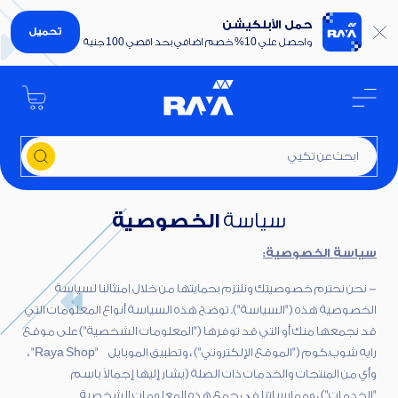
حمل الأبلكيشن
تحميل
واحصل علي 10% خصم اضافي بحد اقصي 100 جنية
ابحث عن م
سياسة
الخصوصية
سياسة الخصوصية:
- نحن نحترم خصوصيتك ونلتزم بحمايتها من خلال امتثالنا لسياسة
الخصوصية هذه ("السياسة"). توضح هذه السياسة أنواع المعلومات التي
قد نجمعها منك أو التي قد توفرها ("المعلومات الشخصية") على موقع
رايه شوب.كوم ("الموقع الإلكتروني") ، وتطبيق الموبايل "Raya Shop" ،
وأي من المنتجات والخدمات ذات الصلة (يشار إليها إجمالاً باسم
"الخدمات") ، وممارساتنا في جمع هذه المعلومات الشخصية