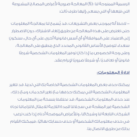
الرسمية الممنوحة لنا ؛ (5) المعالجة ضرورية لأغراض المصالح المشروعة
التي نتبعها أو التي يسعى إليها طرف ثالث.
- لاحظ أنه بموجب بعض التشريعات ، قد يُسمح لنا بمعالجة المعلومات
حتى تعترض على هذه المعالجة عن طريق إلغاء الاشتراك ، دون الاضطرار
إلى الاعتماد على الموافقة أو أي أسس قانونية أخرى. على أي حال ، سنكون
سعداء لتوضيح الأساس القانوني المحدد الذي ينطبق على المعالجة ،
وعلى وجه الخصوص ما إذا كان توفير المعلومات الشخصية شرطًا
قانونيًا أو تعاقديًا ، أو شرطًا ضروريًا لإبرام عقد.
إدارة المعلومات:
يمكنك حذف بعض المعلومات الشخصية الخاصة بك التي لدينا. قد تتغير
المعلومات الشخصية التي يمكنك حذفها مع تغير الخدمات. ومع ذلك ،
عند حذف المعلومات الشخصية ، قد نحتفظ بنسخة من المعلومات
الشخصية غير المنقحة في سجلاتنا للمدة اللازمة للامتثال لالتزاماتنا تجاه
الشركات التابعة لنا وشركائنا ، وللأغراض الموضحة أدناه. إذا كنت ترغب
في حذف معلوماتك الشخصية أو حذف حسابك نهائيًا ، فيمكنك القيام
بذلك عن طريق الاتصال بنا.