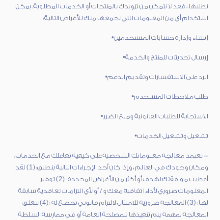
نطلبها ، فقد لا نتمكن من تزويدك بالمنتجات أو الخدمات المطلوبة. يمكن
استخدام أي من المعلومات التي نجمعها منك للأغراض التالية:
إنشاء وإدارة حسابات المستخدمين•
إرسال تحديثات للمنتج والخدمة•
الرد على الاستفسارات وتقديم الدعم•
طلب ملاحظات المستخدم•
الاستجابة للطلبات القانونية ومنع الضرر•
تشغيل وتشغيل الخدمات•
- تعتمد معالجة معلوماتك الشخصية على كيفية تفاعلك مع الخدمات ،
ومكان وجودك في العالم ، وإذا كان أحد الإجراءات التالية ينطبق: (1) لقد
أعطيت موافقتك لهدف أو أكثر من الأغراض المحددة ؛ (2) توفير
المعلومات ضروري لأداء اتفاقية معك و / أو لأي التزامات تعاقدية سابقة
لها ؛ (3) المعالجة ضرورية للامتثال لالتزام قانوني تخضع له ؛ (4) تتعلق
المعالجة بمهمة يتم تنفيذها للمصلحة العامة أو في ممارسة السلطة