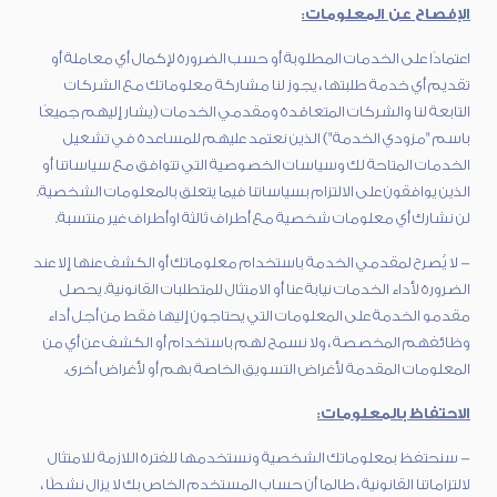
الإفصاح عن المعلومات:
اعتمادًا على الخدمات المطلوبة أو حسب الضرورة لإكمال أي معاملة أو
تقديم أي خدمة طلبتها ، يجوز لنا مشاركة معلوماتك مع الشركات
التابعة لنا والشركات المتعاقدة ومقدمي الخدمات (يشار إليهم جميعًا
باسم "مزودي الخدمة") الذين نعتمد عليهم للمساعدة في تشغيل
الخدمات المتاحة لك وسياسات الخصوصية التي تتوافق مع سياساتنا أو
الذين يوافقون على الالتزام بسياساتنا فيما يتعلق بالمعلومات الشخصية.
لن نشارك أي معلومات شخصية مع أطراف ثالثة اوأطراف غير منتسبة.
- لا يُصرح لمقدمي الخدمة باستخدام معلوماتك أو الكشف عنها إلا عند
الضرورة لأداء الخدمات نيابة عنا أو الامتثال للمتطلبات القانونية. يحصل
مقدمو الخدمة على المعلومات التي يحتاجون إليها فقط من أجل أداء
وظائفهم المخصصة ، ولا نسمح لهم باستخدام أو الكشف عن أي من
المعلومات المقدمة لأغراض التسويق الخاصة بهم أو لأغراض أخرى.
الاحتفاظ بالمعلومات:
- سنحتفظ بمعلوماتك الشخصية ونستخدمها للفترة اللازمة للامتثال
لالتزاماتنا القانونية ، طالما أن حساب المستخدم الخاص بك لا يزال نشطًا ،