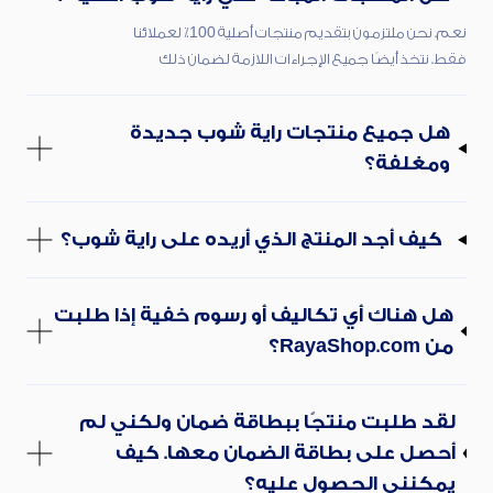
نعم. نحن ملتزمون بتقديم منتجات أصلية 100٪ لعملائنا
فقط. نتخذ أيضًا جميع الإجراءات اللازمة لضمان ذلك
هل جميع منتجات راية شوب جديدة
ومغلفة؟
كيف أجد المنتج الذي أريده على راية شوب؟
هل هناك أي تكاليف أو رسوم خفية إذا طلبت
من RayaShop.com؟
لقد طلبت منتجًا ببطاقة ضمان ولكني لم
أحصل على بطاقة الضمان معها. كيف
يمكنني الحصول عليه؟