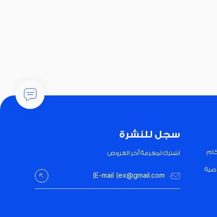
سجل للنشرة
كام
اشترك لمعرفة أخر العروض
صية