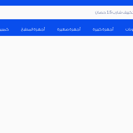
ف شارب 1.5 حصان
ونات
أجهزة كبيرة
أجهزة صغيرة
أجهزة المطبخ
كمبيو