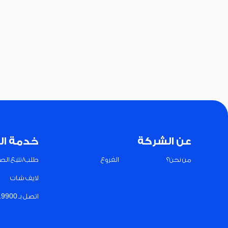
عن الشركة
خدمة ال
من نحن؟
الفروع
طلب/تتبع الصي
لايف شات
اتصل بـ 19900