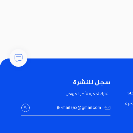
سجل للنشرة
كام
اشترك لمعرفة أخر العروض
صية