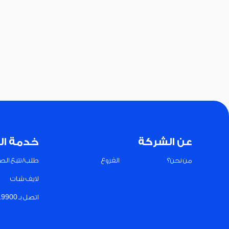
عن الشركة
خدمة ال
من نحن؟
الفروع
طلب/تتبع الصي
لايف شات
اتصل بـ 19900