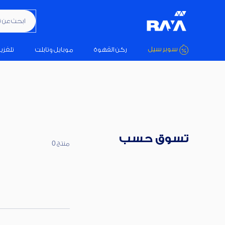
ابحث عن تكيي
سوبر سيل
ركن القهوة
موبايل وتابلت
تلفزي
تسوق حسب
منتج 0