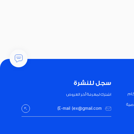
سجل للنشرة
كام
اشترك لمعرفة أخر العروض
صية