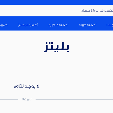
ف شارب 1.5 حصان
ونات
أجهزة كبيرة
أجهزة صغيرة
أجهزة المطبخ
كمبيو
بليتز
لا يوجد نتائج
0 من 0