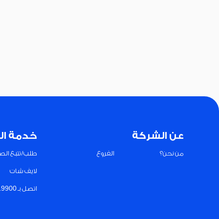
عن الشركة
خدمة ال
من نحن؟
الفروع
طلب/تتبع الصي
لايف شات
اتصل بـ 19900