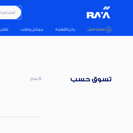
ابحث عن تكيي
سوبر سيل
ركن القهوة
موبايل وتابلت
تلفزي
تسوق حسب
0 منتج