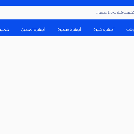
ف شارب 1.5 حصان
ونات
أجهزة كبيرة
أجهزة صغيرة
أجهزة المطبخ
كمبيو