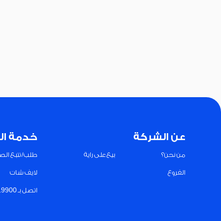
عن الشركة
خدمة ال
من نحن؟
بيع على راية
طلب/تتبع الصي
الفروع
لايف شات
اتصل بـ 19900