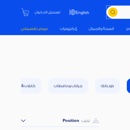
تسجيل الدخول
English
تر
الصحة والجمال
إلكترونيات
عروض تقسيطي
باور بانك
جرابات وحافظات
كابلات & موصلات
ترتيب
Position