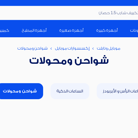
ف شارب 1.5 حصان
ونات
أجهزة كبيرة
أجهزة صغيرة
أجهزة المطبخ
كمبيو
موبايل وتابلت
إكسسوارات موبايل
شواحن ومحولات
شواحن ومحولات
ات الرأس و الأيربودز
الساعات الذكية
شواحن ومحولات