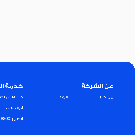
عن الشركة
خدمة ال
من نحن؟
الفروع
طلب/تتبع الصي
لايف شات
اتصل بـ 19900