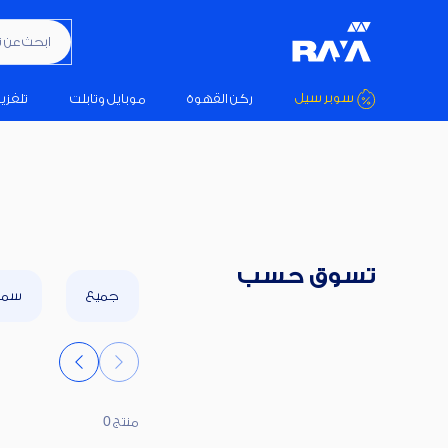
ابحث عن تكيي
سوبر سيل
ركن القهوة
موبايل وتابلت
تلفزي
تسوق حسب
جميع
سماع
منتج 0