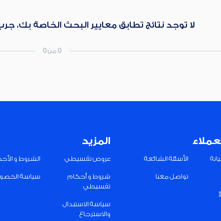
لا توجد نتائج تطابق معايير البحث الخاصة بك، جر
0 من 0
عملاء
المزيد
انة
الأسئلة الشائعة
عروض تقسيطي
الشروط و الأح
تواصل معنا
شروط و أحكام
سياسة الخصو
تقسيطي
سياسة الاستبدال
والاسترجاع