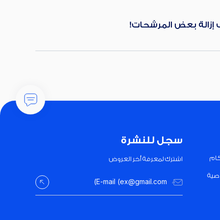
ب إزالة بعض المرشحات!
سجل للنشرة
كام
اشترك لمعرفة أخر العروض
صية