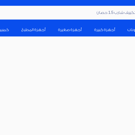
ف شارب 1.5 حصان
ونات
أجهزة كبيرة
أجهزة صغيرة
أجهزة المطبخ
كمبيو