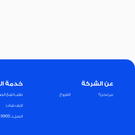
عن الشركة
خدمة ال
من نحن؟
الفروع
طلب/تتبع الصي
لايف شات
اتصل بـ 19900