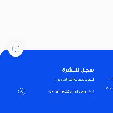
سجل للنشرة
كام
اشترك لمعرفة أخر العروض
صية