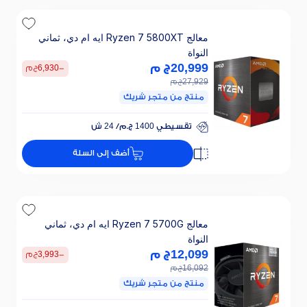
معالج Ryzen 7 5800XT ايه ام دي، ثماني
النواة
20,999
ج م
-
6,930
ج م
27,929
ج م
منتج من متجر شريك
تقسيطي 1400 ج.م/ 24 ش
خصم 25% على الفائدة
أضف إلى السلة
تقسيطي 1400 ج.م/ 24 ش
خصم 25% على الفائدة
معالج Ryzen 7 5700G ايه ام دي، ثماني
النواة
12,099
ج م
-
3,993
ج م
16,092
ج م
منتج من متجر شريك