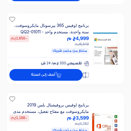
خصم 25% على الفائدة
برنامج اوفيس 365 بيرسونال مايكروسوفت،
سنة واحدة، مستخدم واحد - QQ2-01011
4,999
ج م
-
1,650
ج م
6,649
ج م
منتج من متجر شريك
تقسيطي 333 ج.م/ 24 ش
خصم 25% على الفائدة
أضف إلى السلة
تقسيطي 333 ج.م/ 24 ش
خصم 25% على الفائدة
برنامج اوفيس بروفيشنال بلس 2019
مايكروسوفت مع مفتاح تفعيل، مستخدم مدى
الحياة، 32/64 بت - 2019PP5D
3,599
ج م
-
1,188
ج م
4,787
ج م
منتج من متجر شريك