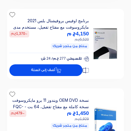
برنامج اوفيس بروفيشنال بلس 2021
مايكروسوفت مع مفتاح تفعيل، مستخدم مدى
4,150
الحياة - 32/64 بت
ج م
-
1,370
ج م
5,520
ج م
منتج من متجر شريك
تقسيطي 277 ج.م/ 24 ش
خصم 25% على الفائدة
أضف إلى السلة
تقسيطي 277 ج.م/ 24 ش
خصم 25% على الفائدة
نسخة OEM DVD ويندوز 11 برو مايكروسوفت
نسخة كاملة مع مفتاح تفعيل، 64 بت - FQC-
10532
1,450
ج م
-
479
ج م
1,929
ج م
منتج من متجر شريك