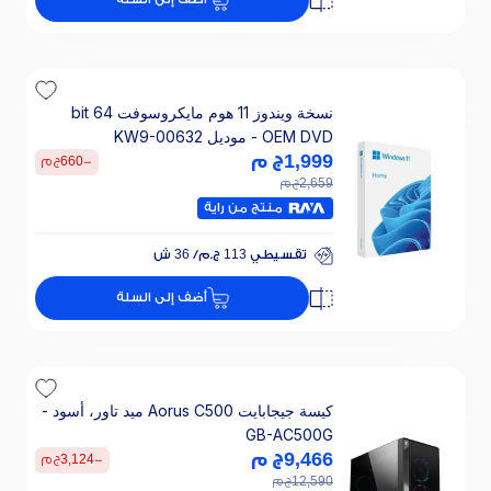
تقسيطي 107 ج.م/ 24 ش
خصم 25% على الفائدة
نسخة ويندوز 11 هوم مايكروسوفت 64 bit
OEM DVD - موديل KW9-00632
1,999
ج م
-
660
ج م
2,659
ج م
منتج من راية
تقسيطي 113 ج.م/ 36 ش
خصم 30% على الفائدة
أضف إلى السلة
تقسيطي 113 ج.م/ 36 ش
خصم 30% على الفائدة
كيسة جيجابايت Aorus C500 ميد تاور، أسود -
GB-AC500G
9,466
ج م
-
3,124
ج م
12,590
ج م