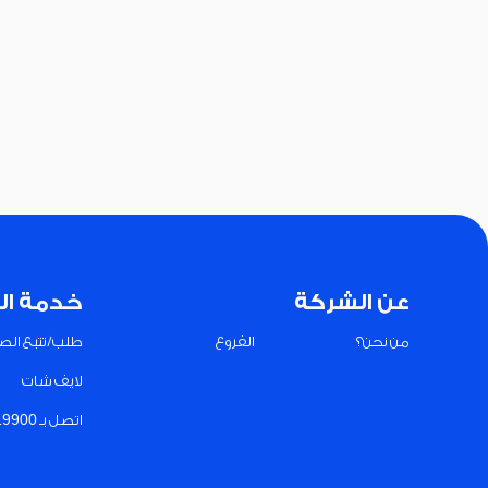
عن الشركة
خدمة ال
من نحن؟
الفروع
طلب/تتبع الصي
لايف شات
اتصل بـ 19900