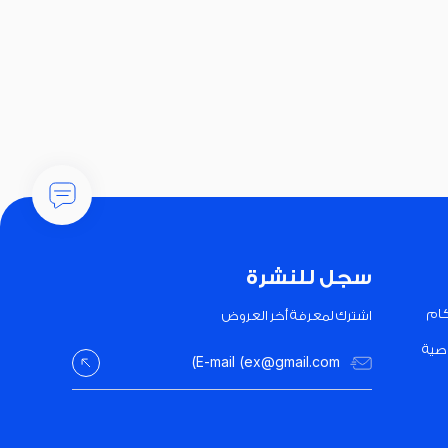
سجل للنشرة
كام
اشترك لمعرفة أخر العروض
صية