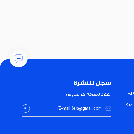
سجل للنشرة
كام
اشترك لمعرفة أخر العروض
صية