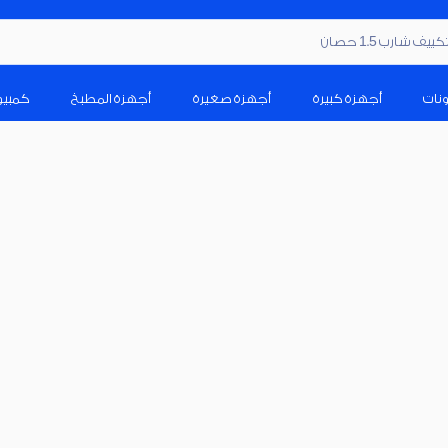
ف شارب 1.5 حصان
ونات
أجهزة كبيرة
أجهزة صغيرة
أجهزة المطبخ
كمبيو