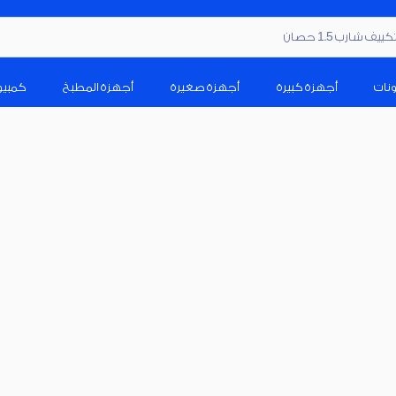
ف شارب 1.5 حصان
ونات
أجهزة كبيرة
أجهزة صغيرة
أجهزة المطبخ
كمبيو