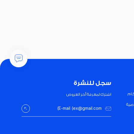
سجل للنشرة
كام
اشترك لمعرفة أخر العروض
صية