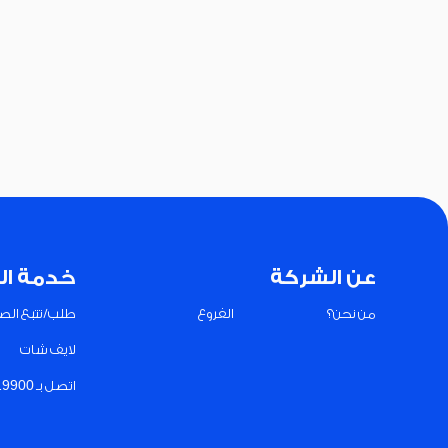
عن الشركة
خدمة ال
من نحن؟
الفروع
طلب/تتبع الصي
لايف شات
اتصل بـ 19900