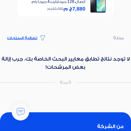
اتصال، 128 جيجابايت، 4 جيجا رام،
شبكة الجيل الرابع - اسود
7,880
ج م
10,480
ج م
منتج 0
تصفية المنتجات
لا توجد نتائج تطابق معايير البحث الخاصة بك، جرب إزالة
بعض المرشحات!
0 من 0
عن الشركة