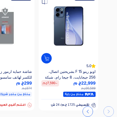
5.0
اوبو رينو 15 F بشريحتين اتصال،
شاشة حماية ارمور زجا
256 جيجابايت، 8 جيجا رام، شبكة
للكسر لهاتف سامسو
22,999
ج م
الجيل الخامس - ازرق
A56
299
ج م
-
7,590
ج م
30,589
ج م
374
ج م
منتج من راية
منتج من متجر شريك
تقسيطي 1725 ج.م/ 24 ش
خصم إضافي 22%
اغتنم أقوى العر
تقسيطي 1725 ج.م/ 24 ش
خصم إضافي 22%