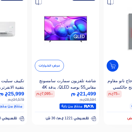
عرض الخيارات
ج نانو مقاوم
شاشة تلفزيون سمارت سامسونج
تكييف سبليت مي
نج جالكسي
مقاس55 بوصه QLED، بدقة 4K
UHD، بريسيفر داخلي - QA55Q6F
21,499
ج م
25,999
ج م
T-12CRDN8F
-
75
ج م
-
7,095
ج م
28,594
ج م
34,579
ج م
منتج من راية
منتج من متج
تقسيطي 1221 ج.م/ 36 ش
تقسيطي 1733 ج.م/ 24 ش
وض
خصم 30% على الفائدة
خصم 25% على الفائدة
تقسيطي 1221 ج.م/ 36 ش
تقسيطي 1733 ج.م/ 24 ش
خصم 30% على الفائدة
خصم 25% على الفائدة