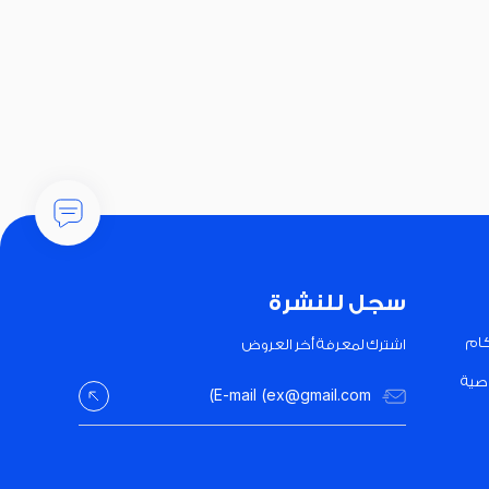
سجل للنشرة
كام
اشترك لمعرفة أخر العروض
صية