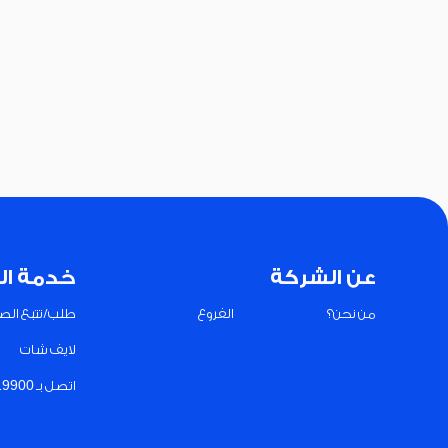
عن الشركة
خدمة ال
من نحن؟
الفروع
طلب/تتبع الصي
لايف شات
اتصل بـ 19900