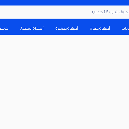
ف شارب 1.5 حصان
ونات
أجهزة كبيرة
أجهزة صغيرة
أجهزة المطبخ
كمبيو