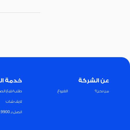
عن الشركة
خدمة ال
من نحن؟
الفروع
طلب/تتبع الصي
لايف شات
اتصل بـ 19900