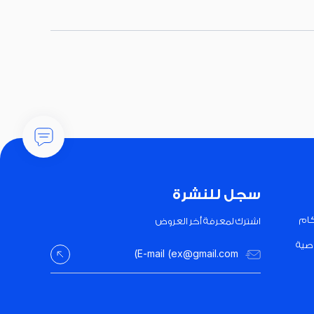
سجل للنشرة
كام
اشترك لمعرفة أخر العروض
صية