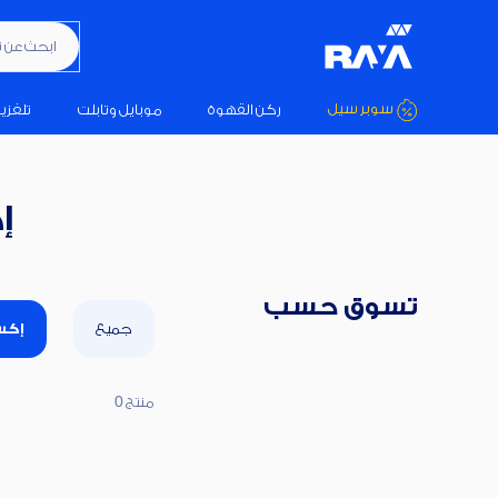
ابحث عن تكيي
سوبر سيل
ركن القهوة
موبايل وتابلت
تلفزي
إ
تسوق حسب
جميع
إكس
منتج 0