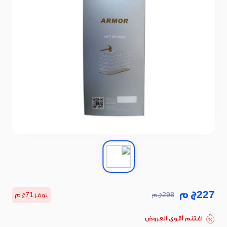
227
ج م
298
ج م
توفر
71
ج م
اغتنم أقوى العروض