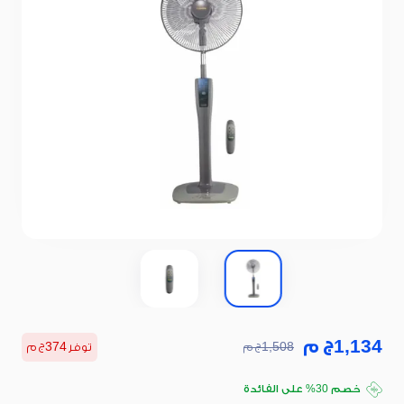
1,134
ج م
1,508
ج م
توفر
374
ج م
اغتنم أقوى العروض
خصم 30% على الفائدة