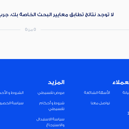
لا توجد نتائج تطابق معايير البحث الخاصة بك، جر
0 من 0
عملاء
المزيد
انة
الأسئلة الشائعة
عروض تقسيطي
الشروط و الأح
تواصل معنا
شروط و أحكام
سياسة الخصو
تقسيطي
سياسة الاستبدال
والاسترجاع