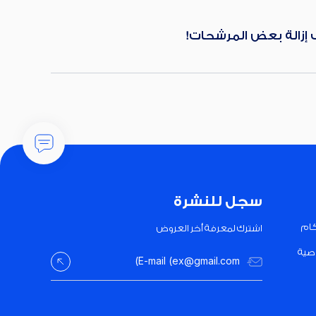
ب إزالة بعض المرشحات!
سجل للنشرة
كام
اشترك لمعرفة أخر العروض
صية