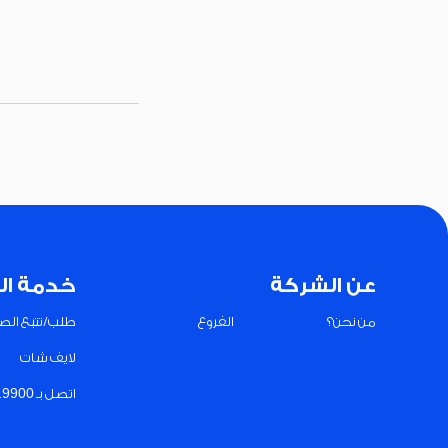
عن الشركة
خدمة ال
من نحن؟
الفروع
طلب/تتبع الصي
لايف شات
اتصل بـ 19900