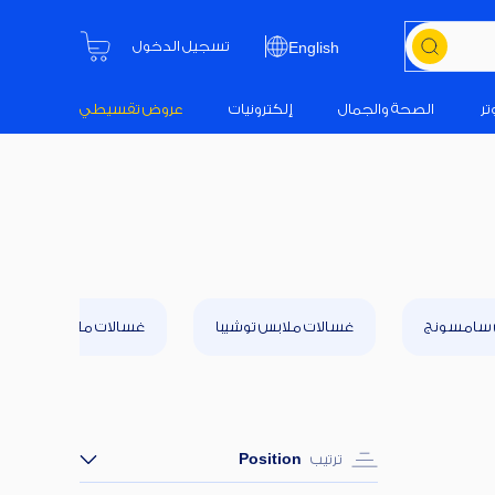
تسجيل الدخول
English
تر
الصحة والجمال
إلكترونيات
عروض تقسيطي
 سامسونج
غسالات ملابس توشيبا
غسالات ملابس فريش
ترتيب
Position