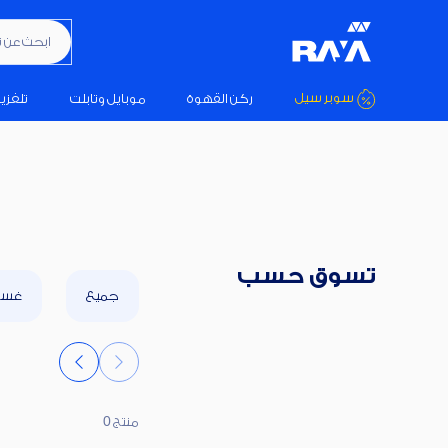
ابحث عن تكيي
سوبر سيل
ركن القهوة
موبايل وتابلت
تلفزي
تسوق حسب
جميع
غسال
منتج 0