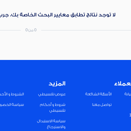
لا توجد نتائج تطابق معايير البحث الخاصة بك، جر
0 من 0
عملاء
المزيد
انة
الأسئلة الشائعة
عروض تقسيطي
الشروط و الأح
تواصل معنا
شروط و أحكام
سياسة الخصو
تقسيطي
سياسة الاستبدال
والاسترجاع