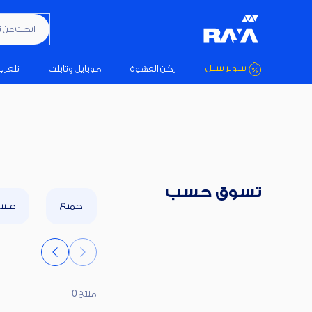
ابحث عن تكيي
سوبر سيل
ركن القهوة
موبايل وتابلت
تلفزي
تسوق حسب
جميع
غسال
منتج 0