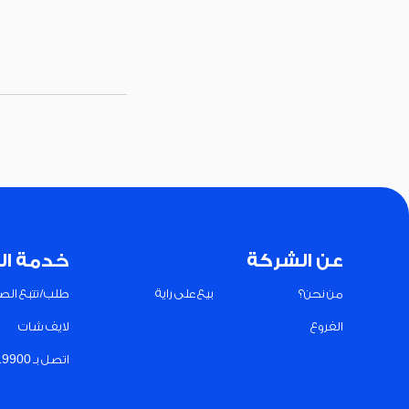
عن الشركة
خدمة ال
من نحن؟
بيع على راية
طلب/تتبع الصي
الفروع
لايف شات
اتصل بـ 19900