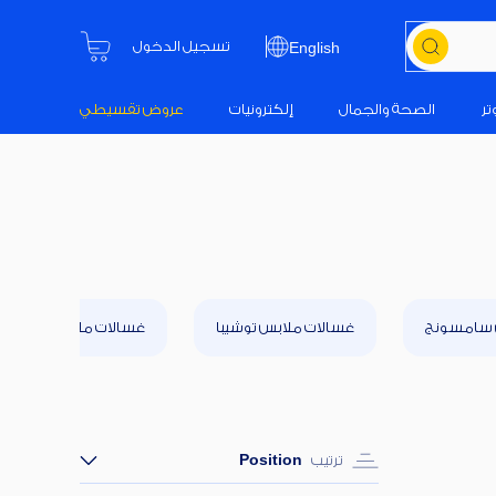
تسجيل الدخول
English
تر
الصحة والجمال
إلكترونيات
عروض تقسيطي
 سامسونج
غسالات ملابس توشيبا
غسالات ملابس فريش
ترتيب
Position