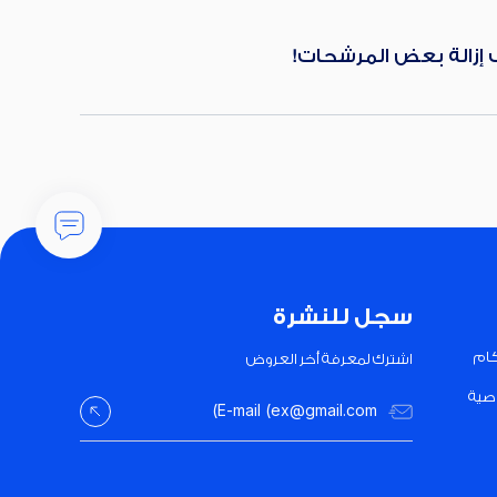
ب إزالة بعض المرشحات!
سجل للنشرة
كام
اشترك لمعرفة أخر العروض
صية