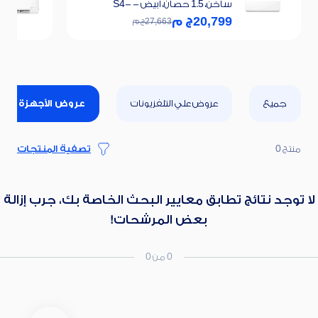
ساخن، 1.5 حصان، ابيض - S4-
H12RZAAA
20,799
ج م
27,663
ج م
جميع
عروض علي التلفزيونات
عروض الأجهزة المنز
منتج 0
تصفية المنتجات
لا توجد نتائج تطابق معايير البحث الخاصة بك، جرب إزالة
بعض المرشحات!
0 من 0