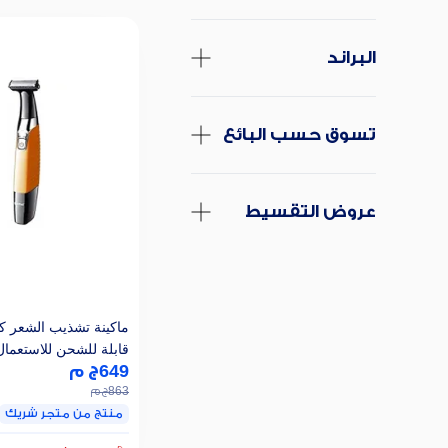
البراند
تسوق حسب البائع
عروض التقسيط
قابلة للشحن للاستعما
649
ج م
والجاف، برتقالي واسود - 910
863
ج م
منتج من متجر شريك