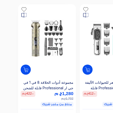
 للحيوانات الأليفة
مجموعة أدوات الحلاقة 8 في 1 في
في جي ار Professional قابلة
جي ار Professional قابلة للشحن
V-
1,280
ج م
للاستعمال الرطب والجاف، ذهبي -
-
412
ج م
-
422
ج م
V-110
1,702
ج م
 شريك
منتج من متجر شريك