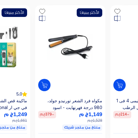
الأكثر مبيعًا
الأكثر مبيعًا
5.0
ماكينة تشذيب الشعر كيمى 4 فى 1
مكواه فرد الشعر تورنيدو جولد،
ماكينة قص الشعر
ل الرطب
980 درجة فهرنهايت - اسود
KM-1
1,149
ج م
1,249
ج م
للشحن ، فضي - 201
-
214
ج م
-
379
ج م
1,528
ج م
1,661
ج م
منتج من متجر شريك
منتج من متجر