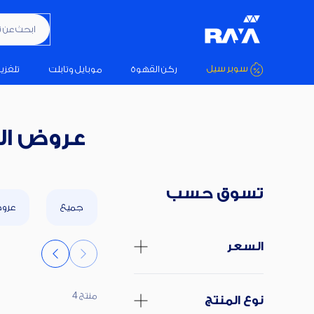
ابحث عن تكيي
سوبر سيل
ركن القهوة
موبايل وتابلت
تلفزي
عروض الو
تسوق حسب
جميع
عروض
السعر
منتج 4
نوع المنتج