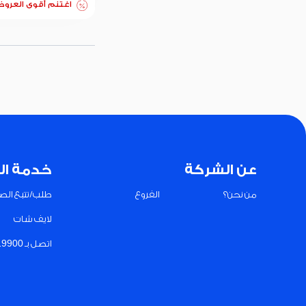
اغتنم أقوى العرو
عن الشركة
خدمة ال
من نحن؟
الفروع
طلب/تتبع الصي
لايف شات
اتصل بـ 19900