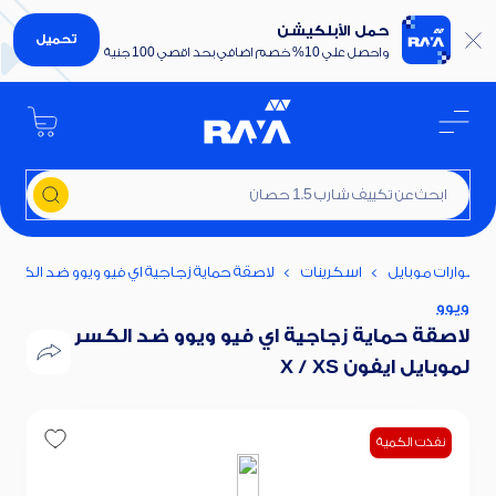
حمل الأبلكيشن
تحميل
واحصل علي 10% خصم اضافي بحد اقصي 100 جنية
ابحث عن تكييف شارب 1.5 حصان
سوارات موبايل
اسكرينات
لاصقة حماية زجاجية اي فيو ويوو ضد الكسر لموباي
ويوو
لاصقة حماية زجاجية اي فيو ويوو ضد الكسر
لموبايل ايفون X / XS
نفذت الكمية