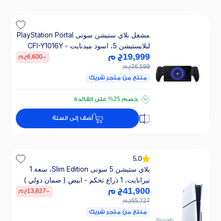
مشغل بلاي ستيشن سونى PlayStation Portal
لبلايستيشن 5، اسود ميدنايت - CFI-Y1016Y
19,999
ج م
-
6,600
ج م
26,599
ج م
منتج من متجر شريك
تقسيطي 1333 ج.م/ 24 ش
خصم 25% على الفائدة
تقسيطي 1333 ج.م/ 24 ش
أضف إلى السلة
خصم 25% على الفائدة
5.0
بلاي ستيشن 5 سونى Slim Edition، سعة 1
تيرابايت، 1 ذراع تحكم - ابيض ( ضمان دولي )
41,900
ج م
-
13,827
ج م
55,727
ج م
منتج من متجر شريك