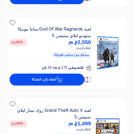
لعبة God Of War Ragnarök سانتا مونيكا
ستوديو لبلاي ستيشن 5
2,550
ج م
-
842
ج م
3,392
ج م
منتج من متجر شريك
تقسيطي 170 ج.م/ 24 ش
خصم 25% على الفائدة
أضف إلى السلة
تقسيطي 170 ج.م/ 24 ش
خصم 25% على الفائدة
لعبة Grand Theft Auto V روك ستار لبلاي
ستيشن 5
1,499
ج م
-
495
ج م
1,994
ج م