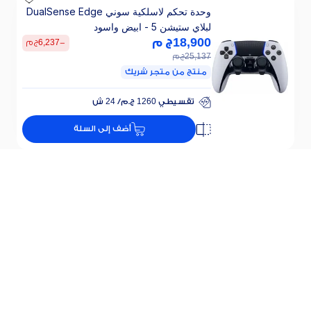
وحدة تحكم لاسلكية سوني DualSense Edge
لبلاي ستيشن 5 - ابيض واسود
18,900
ج م
-
6,237
ج م
25,137
ج م
منتج من متجر شريك
تقسيطي 1260 ج.م/ 24 ش
خصم 25% على الفائدة
أضف إلى السلة
تقسيطي 1260 ج.م/ 24 ش
خصم 25% على الفائدة
وحدة تحكم سلكية لوجيتك جيمينج F310، ازرق
غامق واسود - 940-000138
1,050
ج م
-
347
ج م
1,397
ج م
منتج من متجر شريك
تقسيطي 70 ج.م/ 24 ش
خصم 25% على الفائدة