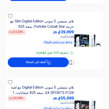
بلاي ستيشن 5 سونى Slim Digital Edition مع
حزمة Fortnite Cobalt Star، سعة 825
39,999
جيجابايت، 1 ذراع تحكم، ابيض - CFI‑2016B01
ج م
-
13,200
ج م
53,199
ج م
منتج من متجر شريك
تقسيطي 2667 ج.م/ 24 ش
خصم 25% على الفائدة
تقسيطي 2667 ج.م/ 24 ش
أضف إلى السلة
خصم 25% على الفائدة
بلاي ستيشن 5 سونى Digital Edition مع لعبة
EA SPORTS FC26، سعة 825 جيجابايت، 1
55,999
ج م
ذراع تحكم، ابيض - CFI‑2116B01
-
18,480
ج م
74,479
ج م
منتج من متجر شريك