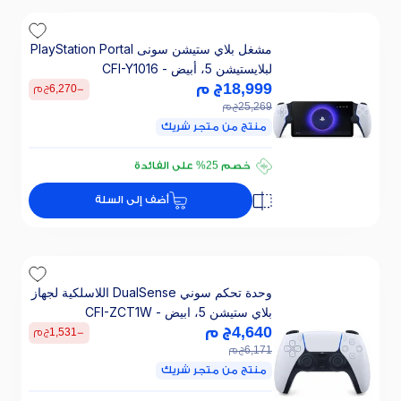
مشغل بلاي ستيشن سونى PlayStation Portal
لبلايستيشن 5، أبيض - CFI-Y1016
18,999
ج م
-
6,270
ج م
25,269
ج م
منتج من متجر شريك
تقسيطي 1267 ج.م/ 24 ش
خصم 25% على الفائدة
تقسيطي 1267 ج.م/ 24 ش
أضف إلى السلة
خصم 25% على الفائدة
وحدة تحكم سوني DualSense اللاسلكية لجهاز
بلاي ستيشن 5، ابيض - CFI-ZCT1W
4,640
ج م
-
1,531
ج م
6,171
ج م
منتج من متجر شريك
تقسيطي 309 ج.م/ 24 ش