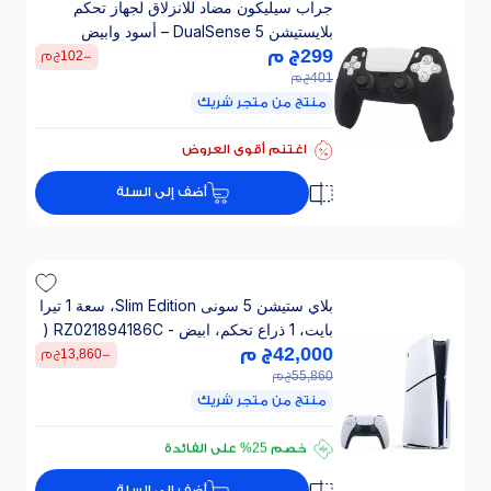
جراب سيليكون مضاد للانزلاق لجهاز تحكم
بلايستيشن 5 DualSense – أسود وابيض
299
ج م
-
102
ج م
401
ج م
منتج من متجر شريك
اغتنم أقوى العروض
أضف إلى السلة
بلاي ستيشن 5 سونى Slim Edition، سعة 1 تيرا
بايت، 1 ذراع تحكم، ابيض - RZ021894186C (
42,000
ضمان دولي )
ج م
-
13,860
ج م
55,860
ج م
منتج من متجر شريك
تقسيطي 2800 ج.م/ 24 ش
خصم 25% على الفائدة
تقسيطي 2800 ج.م/ 24 ش
أضف إلى السلة