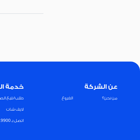
عن الشركة
خدمة ال
من نحن؟
الفروع
طلب/تتبع الصي
لايف شات
اتصل بـ 19900