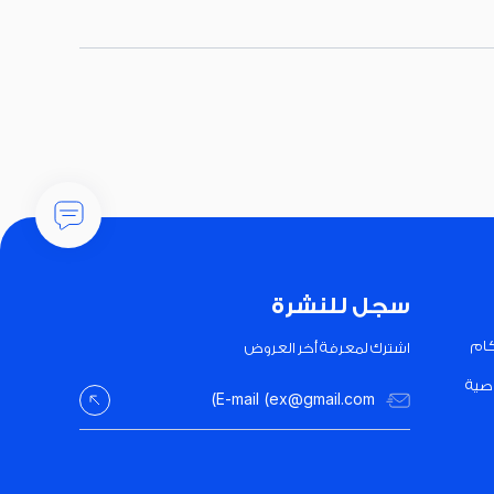
سجل للنشرة
كام
اشترك لمعرفة أخر العروض
صية