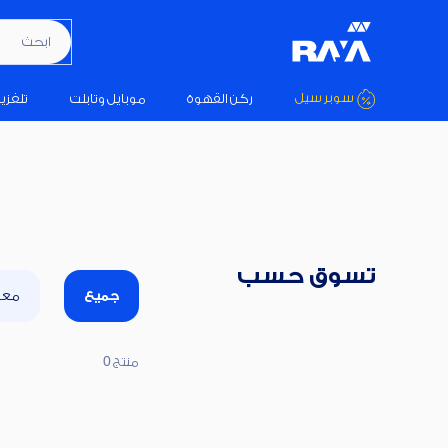
ابحث عن 
سوبر سيل
ركن القهوة
موبايل وتابلت
تلفزي
تسوق حسب
جميع
معد
منتج 0