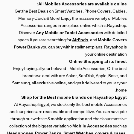
All Mobiles Accessories are available online!
Get the Best Deals on Smart Watches, Phone Covers, Cables,
Memory Cards & More! Enjoy the massive variety of Mobiles
Accessories ranges in one place online which is Rayashop.
Discover
Any Mobile or Tablet Accessories
with detailed
specs. If you are searching for
AirPods
, and
Mobile Covers
Power Banks
you can buy with installment plans, Rayashop is
your online destination.
Online Shopping at its finest
Enjoy buying all your beloved Mobile Accessories, Of the best
brands we deal with are Anker, SanDisk, Apple, Bose, and
Samsung, all exclusive online, and get it delivered to you at your
home.
Shop for the Best mobile brands on Rayashop Egypt
At Rayashop Egypt, we stock only the best mobile Accessories
and our prices are reasonable and competitive. You can navigate
through our website & mobile application and check our massive
collection of the biggest variation o
Mobile Accessories
such as
Headphones
,
Power Banks
,
Smart Watches
,
covers & cases
,