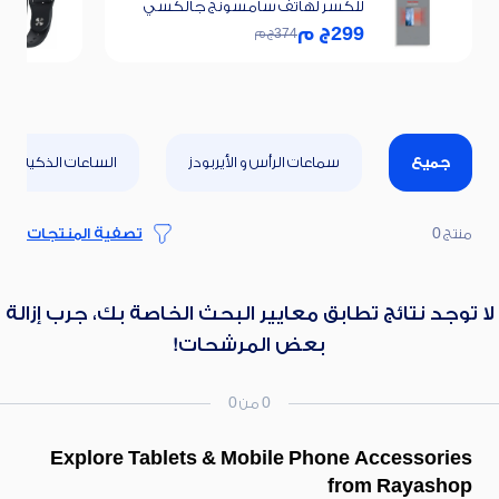
للكسر لهاتف سامسونج جالكسي
A56
299
ج م
374
ج م
جميع
سماعات الرأس و الأيربودز
الساعات الذكية
منتج 0
تصفية المنتجات
لا توجد نتائج تطابق معايير البحث الخاصة بك، جرب إزالة
بعض المرشحات!
0 من 0
Explore Tablets & Mobile Phone Accessories
from Rayashop