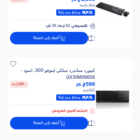
1,462
ج م
منتج من راية
تقسيطي 62 ج.م/ 36 ش
خصم 30% على الفائدة
أضف إلى السلة
تقسيطي 62 ج.م/ 36 ش
خصم 30% على الفائدة
كيبورد ستاندرد سلكي لينوفو 300، اسود -
GX30M39656
599
ج م
-
198
ج م
797
ج م
منتج من راية
اغتنم أقوى العروض
أضف إلى السلة