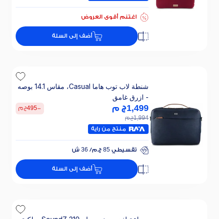
اغتنم أقوى العروض
أضف إلى السلة
شنطة لاب توب هاما Casual، مقاس 14.1 بوصه
- ازرق غامق
1,499
ج م
-
495
ج م
1,994
ج م
منتج من راية
تقسيطي 85 ج.م/ 36 ش
خصم 30% على الفائدة
أضف إلى السلة
تقسيطي 85 ج.م/ 36 ش
خصم 30% على الفائدة