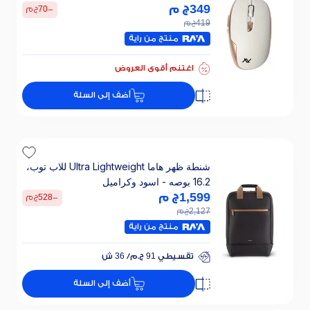
349
ج م
-
70
ج م
419
ج م
منتج من راية
اغتنم أقوى العروض
أضف إلى السلة
شنطة ظهر هاما Ultra Lightweight للاب توب،
16.2 بوصه - اسود وكراميل
1,599
ج م
-
528
ج م
2,127
ج م
منتج من راية
تقسيطي 91 ج.م/ 36 ش
خصم 30% على الفائدة
أضف إلى السلة
تقسيطي 91 ج.م/ 36 ش
خصم 30% على الفائدة