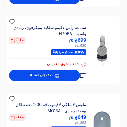
خصم 30% على الفائدة
سماعة رأس لافينتو سلكية بميكرفون، رمادي
واسود - HP06A
699
ج م
-
231
ج م
930
ج م
منتج من راية
اغتنم أقوى العروض
أضف إلى السلة
ماوس لاسلكي لافينتو، دقة 1200 نقطة لكل
بوصة، رمادي - MO18A
649
ج م
-
214
ج م
863
ج م