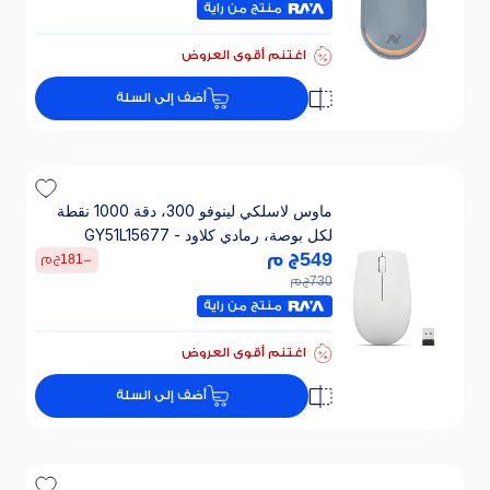
منتج من راية
اغتنم أقوى العروض
أضف إلى السلة
ماوس لاسلكي لينوفو 300، دقة 1000 نقطة
لكل بوصة، رمادي كلاود - GY51L15677
549
ج م
-
181
ج م
730
ج م
منتج من راية
اغتنم أقوى العروض
أضف إلى السلة