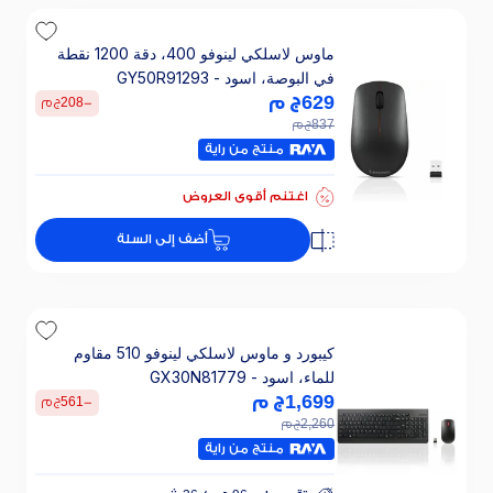
ماوس لاسلكي لينوفو 400، دقة 1200 نقطة
في البوصة، اسود - GY50R91293
629
ج م
-
208
ج م
837
ج م
منتج من راية
اغتنم أقوى العروض
أضف إلى السلة
كيبورد و ماوس لاسلكي لينوفو 510 مقاوم
للماء، اسود - GX30N81779
1,699
ج م
-
561
ج م
2,260
ج م
منتج من راية