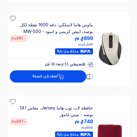
خصم 30% على الفائدة
ماوس هاما لاسلكي، دقة 1600 نقطة لكل
بوصة، ابيض كريمي و اسود - MW-500
899
ج م
-
297
ج م
1,196
ج م
منتج من راية
تقسيطي 51 ج.م/ 36 ش
خصم 30% على الفائدة
أضف إلى السلة
تقسيطي 51 ج.م/ 36 ش
خصم 30% على الفائدة
حافظة لاب توب هاما Jersey، مقاس 14.1
بوصه - نبيتي غامق
749
ج م
-
247
ج م
996
ج م
منتج من راية