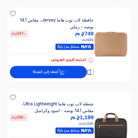
حافظة لاب توب هاما Jersey، مقاس 14.1
بوصه - رملي
749
ج م
-
247
ج م
996
ج م
منتج من راية
اغتنم أقوى العروض
أضف إلى السلة
شنطة لاب توب هاما Ultra Lightweight،
مقاس 14.1 بوصه - اسود وكراميل
1,199
ج م
-
396
ج م
1,595
ج م
منتج من راية