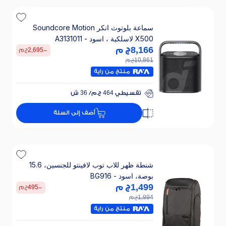
سماعة بلوتوث انكر Soundcore Motion
X500 لاسلكية ، اسود - A3131011
8,166
ج م
-
2,695
ج م
10,861
ج م
منتج من راية
تقسيطي 464 ج.م/ 36 ش
خصم 30% على الفائدة
أضف إلى السلة
تقسيطي 464 ج.م/ 36 ش
خصم 30% على الفائدة
شنطة ظهر للاب توب لافينتو للجنسين، 15.6
بوصة، اسود - BG916
1,499
ج م
-
495
ج م
1,994
ج م
منتج من راية