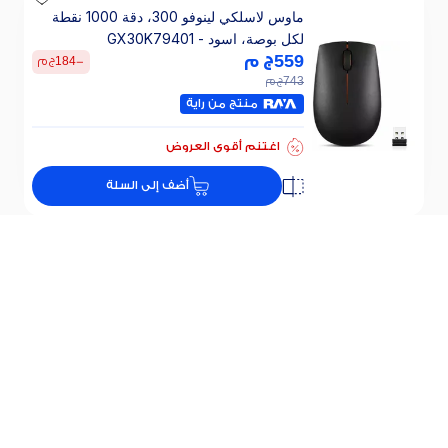
ماوس لاسلكي لينوفو 300، دقة 1000 نقطة
لكل بوصة، اسود - GX30K79401
559
ج م
-
184
ج م
743
ج م
منتج من راية
اغتنم أقوى العروض
أضف إلى السلة
ماوس لاسلكي لينوفو 300، دقة 1000 نقطة
لكل بوصة، ازرق فورست - GY51L15679
599
ج م
-
198
ج م
797
ج م
منتج من راية
اغتنم أقوى العروض