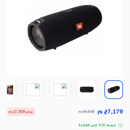
7,179
ج م
9,548
ج م
توفر
2,369
ج م
اغتنم أقوى العروض
خصم 30% على الفائدة